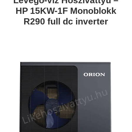
Levegő-víz Hőszivattyú –
HP 15KW-1F Monoblokk
R290 full dc inverter