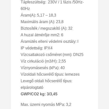
Tápfeszültség: 230V / 1 fázis /50Hz-
60Hz
Áram(A): 5,17 – 18,3
Maximális áram (A): 23,8
Biztosíték / megszakító (A): 32
A huzal átmérője mm2: 6
Áramütés elleni védelmi osztály: I
IP védettség: IPX4
Vízcsatlakozó csőméret (mm): DN25
Víz cirkuláció (m3/H): 2,55
Víznyomásesés (kPa): 40
Vízoldali hőcserélő típus: lemezes
Levegő oldali hőcserélő típus:
elpárologtató
GWP/CO2 kg: 3/3,45
Max. üzemi nyomás MPa: 3,2