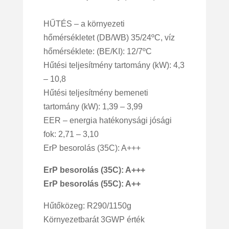
HŰTÉS – a környezeti
hőmérsékletet (DB/WB) 35/24ºC, víz
hőmérséklete: (BE/KI): 12/7ºC
Hűtési teljesítmény tartomány (kW): 4,3
– 10,8
Hűtési teljesítmény bemeneti
tartomány (kW): 1,39 – 3,99
EER – energia hatékonysági jósági
fok: 2,71 – 3,10
ErP besorolás (35C): A+++
ErP besorolás (35C): A+++
ErP besorolás (55C): A++
Hűtőközeg: R290/1150g
Környezetbarát 3GWP érték