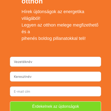
otthon
Hírek újdonságok az energetika
világából!
Legyen az otthon melege megfizethető
és a
pihenés boldog pillanatokkal teli!
Érdekelnek az újdonságok