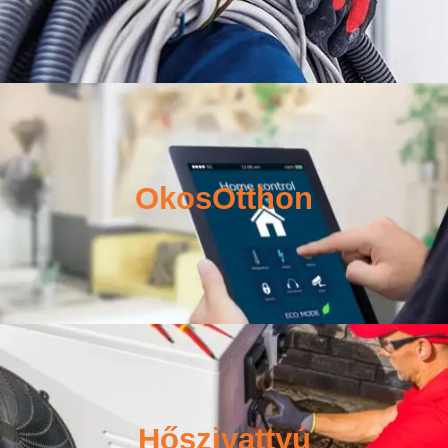
OkosOtthon
Hőszivattyú