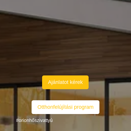
Rövid határidővel, kedvező áron
Kérje
csomag ajánlatunkat!
Ajánlatot kérek
Otthonfelújítási program
#orionhőszivattyú