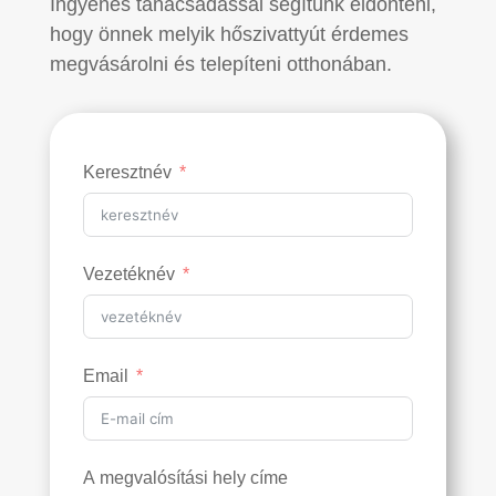
Ingyenes tanácsadással segítünk eldönteni,
hogy önnek melyik hőszivattyút érdemes
megvásárolni és telepíteni otthonában.
Keresztnév
Vezetéknév
Email
A megvalósítási hely címe