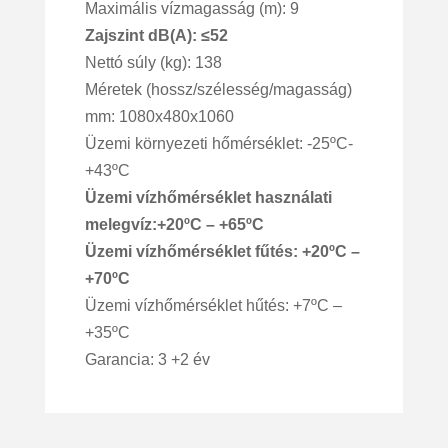
Maximális vízmagasság (m): 9
Zajszint dB(A): ≤52
Nettó súly (kg): 138
Méretek (hossz/szélesség/magasság)
mm: 1080x480x1060
Üzemi környezeti hőmérséklet: -25ºC-
+43ºC
Üzemi vízhőmérséklet használati
melegvíz:+20ºC – +65ºC
Üzemi vízhőmérséklet fűtés: +20ºC –
+70ºC
Üzemi vízhőmérséklet hűtés: +7ºC –
+35ºC
Garancia: 3 +2 év