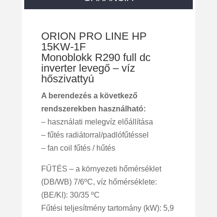
ORION PRO LINE HP
15KW-1F
Monoblokk R290 full dc
inverter levegő – víz
hőszivattyú
A berendezés a következő
rendszerekben használható:
– használati melegvíz előállítása
– fűtés radiátorral/padlófűtéssel
– fan coil fűtés / hűtés
FŰTÉS – a környezeti hőmérséklet
(DB/WB) 7/6ºC, víz hőmérséklete:
(BE/KI): 30/35 ºC
Fűtési teljesítmény tartomány (kW): 5,9