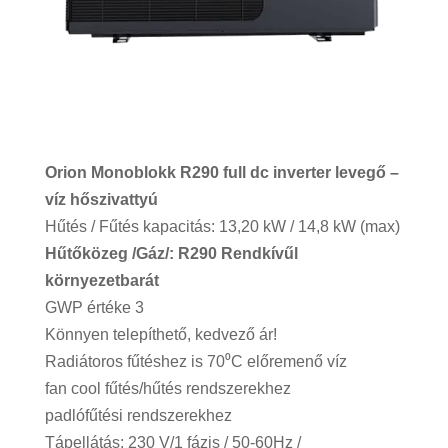
Orion Monoblokk R290 full dc inverter levegő –
víz hőszivattyú
Hűtés / Fűtés kapacitás: 13,20 kW / 14,8 kW (max)
Hűtőközeg /Gáz/: R290 Rendkívűl
környezetbarát
GWP értéke 3
Könnyen telepíthető, kedvező ár!
Radiátoros fűtéshez is 70⁰C előremenő víz
fan cool fűtés/hűtés rendszerekhez
padlófűtési rendszerekhez
Tápellátás: 230 V/1 fázis / 50-60Hz /