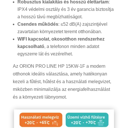
Robusztus kialakítás és hosszú élettartam
:
IPX4 védelmi osztály és 3 év garancia biztosítja
a hosszú távú megbízhatóságot.
Csendes működés
: ≤52 dB(A) zajszintjével
zavartalan környezetet teremt otthonában.
WIFI kapcsolat, okosotthon rendszerhez
kapcsolható
, a telefonon minden adatot
egyszerre lát és vezérelhet.
Az ORION PRO LINE HP 15KW-1F a modern
otthonok ideális választása, amely hatékonyan
kezeli a fűtést, hűtést és a használati melegvizet,
miközben minimalizálja az energiafelhasználást
és a környezeti lábnyomot.