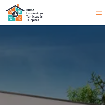
ORION HŐSZIVATTYÚ
Orion Levegő-víz monoblokk
hőszivattyú
Magyarország-Ausztria-
Horvátország-Szlovénia-Szlovákia-
Románia