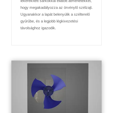
lekerekített sarkokkal ellátott átmenetekkel,
hogy megakadályozza az örvénylő szélzajt.
Ugyanakkor a lapát belenyúlik a szélterelő
gyűrűbe, és a legjobb légkivezetési
távolsághoz igazodik.