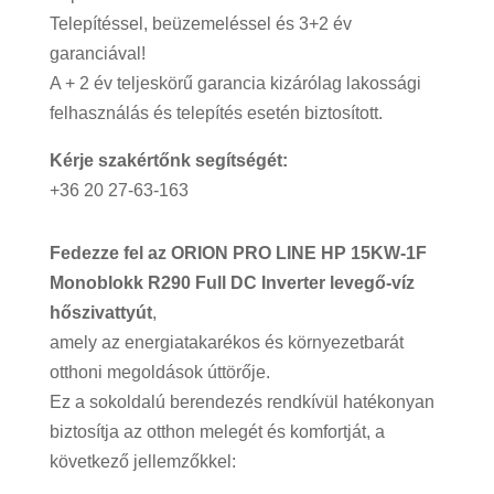
Telepítéssel, beüzemeléssel és 3+2 év
garanciával!
A + 2 év teljeskörű garancia kizárólag lakossági
felhasználás és telepítés esetén biztosított.
Kérje szakértőnk segítségét:
+36 20 27-63-163
Fedezze fel az ORION PRO LINE HP 15KW-1F
Monoblokk R290 Full DC Inverter levegő-víz
hőszivattyút
,
amely az energiatakarékos és környezetbarát
otthoni megoldások úttörője.
Ez a sokoldalú berendezés rendkívül hatékonyan
biztosítja az otthon melegét és komfortját, a
következő jellemzőkkel: