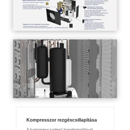
Kompresszor rezgéscsillapítása
A kompresszortest hangtompítóval