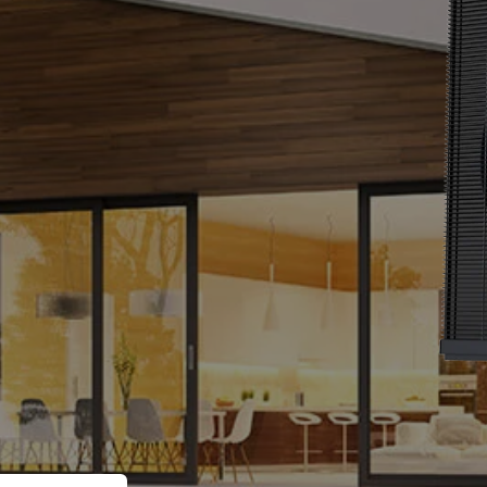
zivattyú
szág-Szlovénia-
Kérje csomag