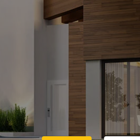
Orion Levegő-víz monoblokk hős
Magyarország-Ausztria-Horvátor
Szlovákia-Románia
Rövid határidővel, kedvező áron
ajánlatunkat!