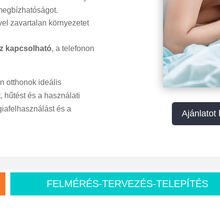
 megbízhatóságot.
vel zavartalan környezetet
ez kapcsolható
, a telefonon
.
otthonok ideális
, hűtést és a használati
iafelhasználást és a
Ajánlatot
FELMÉRÉS-TERVEZÉS-TELEPÍTÉS