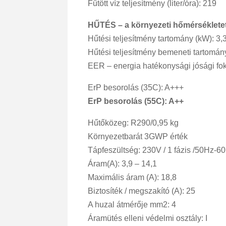
Fűtött víz teljesítmény (liter/óra): 219
HŰTÉS – a környezeti hőmérsékletet 
Hűtési teljesítmény tartomány (kW): 3,3
Hűtési teljesítmény bemeneti tartomány
EER – energia hatékonysági jósági fok
ErP besorolás (35C): A+++
ErP besorolás (55C): A++
Hűtőközeg: R290/0,95 kg
Környezetbarát 3GWP érték
Tápfeszültség: 230V / 1 fázis /50Hz-6
Áram(A): 3,9 – 14,1
Maximális áram (A): 18,8
Biztosíték / megszakító (A): 25
A huzal átmérője mm2: 4
Áramütés elleni védelmi osztály: I