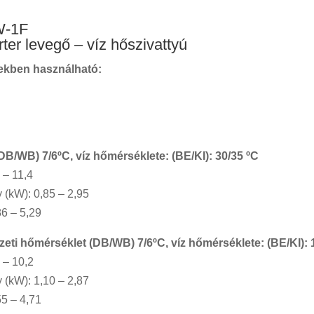
W-1F
ter levegő – víz hőszivattyú
rekben használható:
B/WB) 7/6ºC, víz hőmérséklete: (BE/KI): 30/35 ºC
 – 11,4
 (kW): 0,85 – 2,95
86 – 5,29
 hőmérséklet (DB/WB) 7/6ºC, víz hőmérséklete: (BE/KI): 
 – 10,2
 (kW): 1,10 – 2,87
55 – 4,71