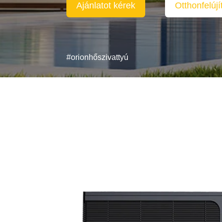
Ajánlatot kérek
Otthonfelúj
#orionhőszivattyú