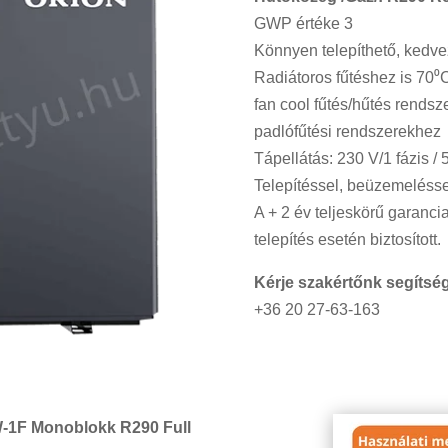
GWP értéke 3
Könnyen telepíthető, kedve
Radiátoros fűtéshez is 70⁰
fan cool fűtés/hűtés rends
padlófűtési rendszerekhez
Tápellátás: 230 V/1 fázis / 
Telepítéssel, beüzemelésse
A + 2 év teljeskörű garanci
telepítés esetén biztosított.
Kérje szakértőnk segítség
+36 20 27-63-163
-1F Monoblokk R290 Full