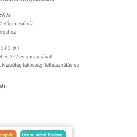
ző ár!
C előremenő víz
zerekhez
50-60Hz /
l és 3+2 év garanciával!
a kizárólag lakossági felhasználás és
ét: