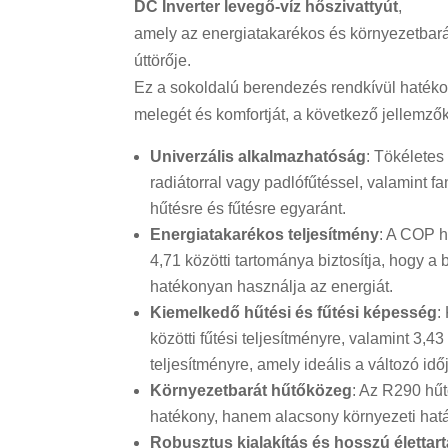
DC Inverter levegő-víz hőszivattyút
,
amely az energiatakarékos és környezetbar
úttörője.
Ez a sokoldalú berendezés rendkívül hatékon
melegét és komfortját, a következő jellemzők
Univerzális alkalmazhatóság
: Tökéletes
radiátorral vagy padlófűtéssel, valamint f
hűtésre és fűtésre egyaránt.
Energiatakarékos teljesítmény
: A COP h
4,71 közötti tartománya biztosítja, hogy 
hatékonyan használja az energiát.
Kiemelkedő hűtési és fűtési képesség
:
közötti fűtési teljesítményre, valamint 3,43
teljesítményre, amely ideális a változó id
Környezetbarát hűtőközeg
: Az R290 hű
hatékony, hanem alacsony környezeti hatás
Robusztus kialakítás és hosszú élettar