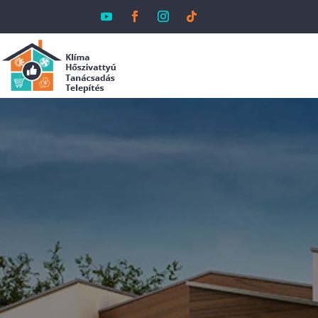
ORION
HŐSZIVATT