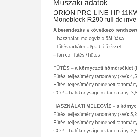
Műszaki adatok
ORION PRO LINE HP 11K
Monoblock R290 full dc inver
A berendezés a következő rendsze
– használati melegvíz előállítása
– fűtés radiátorral/padlófűtéssel
– fan coil fűtés / hűtés
FŰTÉS – a környezeti hőmérséklet (D
Fűtési teljesítmény tartomány (kW): 4,5
Fűtési teljesítmény bemeneti tartomány
COP – hatékonysági fok tartomány: 3,
HASZNÁLATI MELEGVÍZ – a környezeti
Fűtési teljesítmény tartomány (kW): 5,2
Fűtési teljesítmény bemeneti tartomány
COP – hatékonysági fok tartomány: 3,