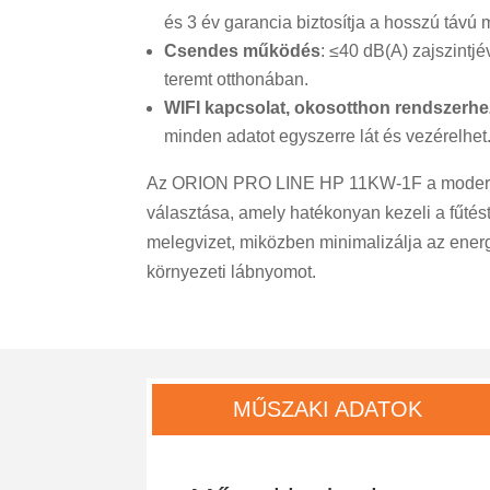
és 3 év garancia biztosítja a hosszú távú
Csendes működés
: ≤40 dB(A) zajszintjé
teremt otthonában.
WIFI kapcsolat, okosotthon rendszerh
minden adatot egyszerre lát és vezérelhet
Az ORION PRO LINE HP 11KW-1F a modern 
választása, amely hatékonyan kezeli a fűtést
melegvizet, miközben minimalizálja az energ
környezeti lábnyomot.
MŰSZAKI ADATOK