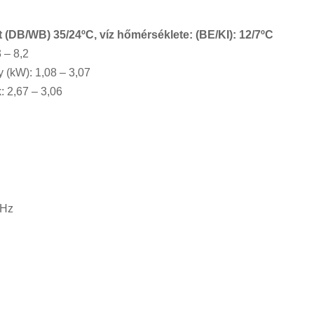
(DB/WB) 35/24ºC, víz hőmérséklete: (BE/KI): 12/7ºC
 – 8,2
 (kW): 1,08 – 3,07
: 2,67 – 3,06
0Hz