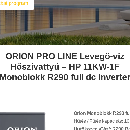
ítási program
ORION PRO LINE Levegő-víz
Hőszivattyú – HP 11KW-1F
Monoblokk R290 full dc inverte
Orion Monoblokk R290 full
Hűtés / Fűtés kapacitás: 1
Hűtőközeg /Gáz/: R290 Re