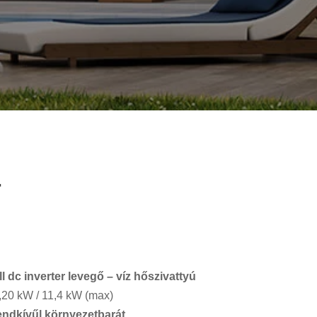
r
 dc inverter levegő – víz hőszivattyú
0,20 kW / 11,4 kW (max)
ndkívűl környezetbarát