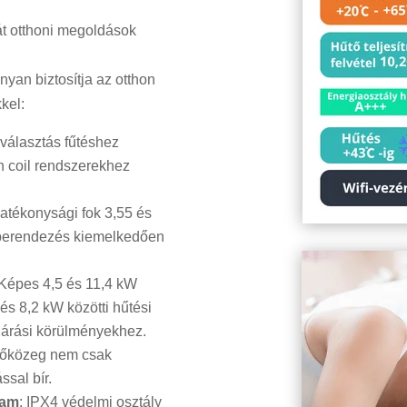
át otthoni megoldások
yan biztosítja az otthon
kel:
 választás fűtéshez
an coil rendszerekhez
atékonysági fok 3,55 és
a berendezés kiemelkedően
 Képes 4,5 és 11,4 kW
 és 8,2 kW közötti hűtési
őjárási körülményekhez.
tőközeg nem csak
sal bír.
tam
: IPX4 védelmi osztály